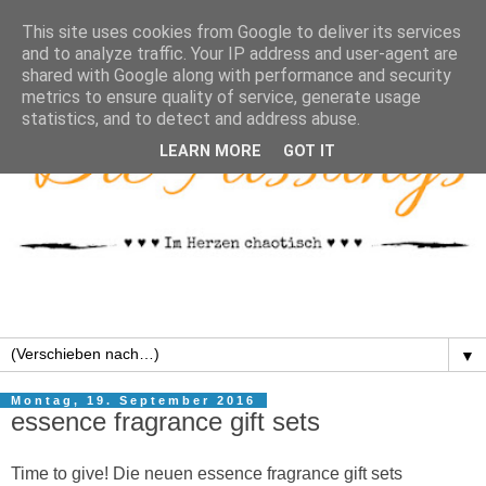
This site uses cookies from Google to deliver its services
and to analyze traffic. Your IP address and user-agent are
shared with Google along with performance and security
metrics to ensure quality of service, generate usage
statistics, and to detect and address abuse.
LEARN MORE
GOT IT
▼
Montag, 19. September 2016
essence fragrance gift sets
Time to give! Die neuen essence fragrance gift sets