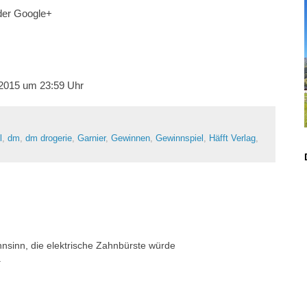
der Google+
1.2015 um 23:59 Uhr
l
,
dm
,
dm drogerie
,
Garnier
,
Gewinnen
,
Gewinnspiel
,
Häfft Verlag
,
ahnsinn, die elektrische Zahnbürste würde
.