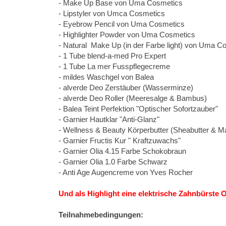
- Make Up Base von Uma Cosmetics
- Lipstyler von Umca Cosmetics
- Eyebrow Pencil von Uma Cosmetics
- Highlighter Powder von Uma Cosmetics
- Natural Make Up (in der Farbe light) von Uma C
- 1 Tube blend-a-med Pro Expert
- 1 Tube La mer Fusspflegecreme
- mildes Waschgel von Balea
- alverde Deo Zerstäuber (Wasserminze)
- alverde Deo Roller (Meeresalge & Bambus)
- Balea Teint Perfektion "Optischer Sofortzauber"
- Garnier Hautklar "Anti-Glanz"
- Wellness & Beauty Körperbutter (Sheabutter & M
- Garnier Fructis Kur " Kraftzuwachs"
- Garnier Olia 4.15 Farbe Schokobraun
- Garnier Olia 1.0 Farbe Schwarz
- Anti Age Augencreme von Yves Rocher
Und als Highlight eine elektrische Zahnbürste 
Teilnahmebedingungen: