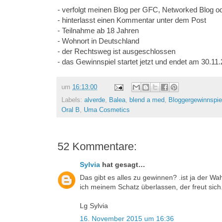
- verfolgt meinen Blog per GFC, Networked Blog o
- hinterlasst einen Kommentar unter dem Post
- Teilnahme ab 18 Jahren
- Wohnort in Deutschland
- der Rechtsweg ist ausgeschlossen
- das Gewinnspiel startet jetzt und endet am 30.1
um
16:13:00
Labels:
alverde
,
Balea
,
blend a med
,
Bloggergewinnspie
Oral B
,
Uma Cosmetics
52 Kommentare:
Sylvia
hat gesagt…
Das gibt es alles zu gewinnen? .ist ja der W
ich meinem Schatz überlassen, der freut sich
Lg Sylvia
16. November 2015 um 16:36