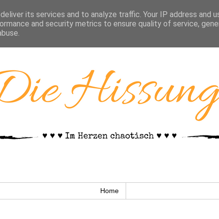
eliver its services and to analyze traffic. Your IP address and 
ormance and security metrics to ensure quality of service, gen
abuse.
Home