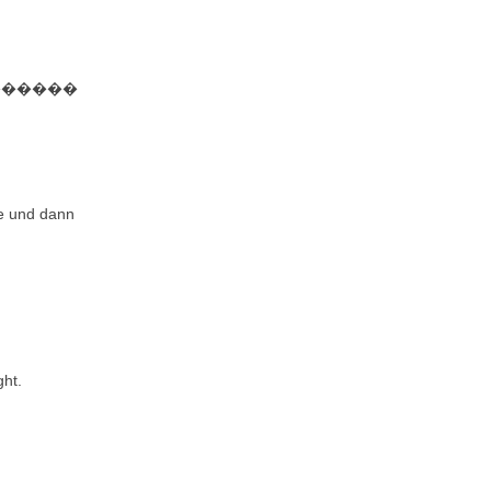
nke ������
le und dann
ght.