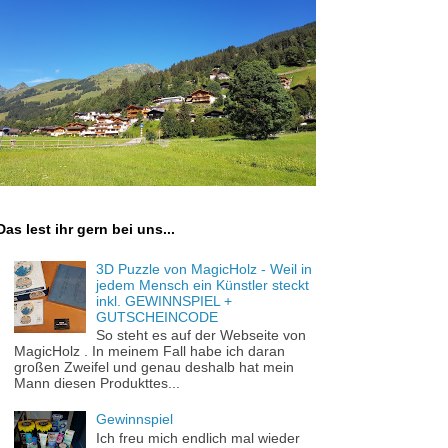
Das lest ihr gern bei uns...
3D Puzzle von MagicHolz - Weil in
jedem Mensch ein Künstler steckt
inkl. GEWINNSPIEL +
GUTSCHEINCODE
So steht es auf der Webseite von
MagicHolz . In meinem Fall habe ich daran
großen Zweifel und genau deshalb hat mein
Mann diesen Produkttes...
Gewinnspiel
Ich freu mich endlich mal wieder