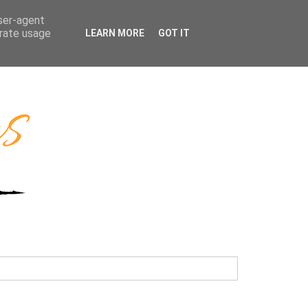
user-agent
erate usage
LEARN MORE
GOT IT