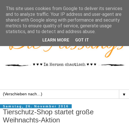
This site uses cookies from Google to deliver its services
and to analyze traffic. Your IP address and user-agent are
shared with Google along with performance and security
metrics to ensure quality of service, generate usage
statistics, and to detect and address abuse.
LEARN MORE
GOT IT
▼
Samstag, 26. November 2016
Tierschutz-Shop startet große
Weihnachts-Aktion