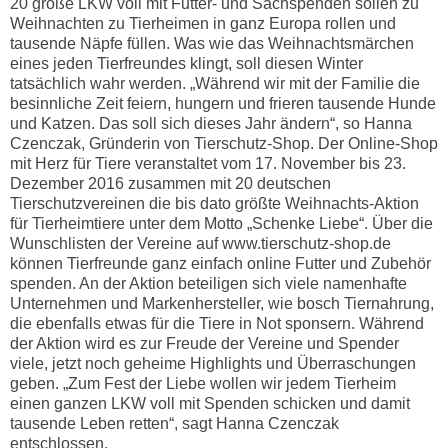
20 große LKW voll mit Futter- und Sachspenden sollen zu
Weihnachten zu Tierheimen in ganz Europa rollen und
tausende Näpfe füllen. Was wie das Weihnachtsmärchen
eines jeden Tierfreundes klingt, soll diesen Winter
tatsächlich wahr werden. „Während wir mit der Familie die
besinnliche Zeit feiern, hungern und frieren tausende Hunde
und Katzen. Das soll sich dieses Jahr ändern“, so Hanna
Czenczak, Gründerin von Tierschutz-Shop. Der Online-Shop
mit Herz für Tiere veranstaltet vom 17. November bis 23.
Dezember 2016 zusammen mit 20 deutschen
Tierschutzvereinen die bis dato größte Weihnachts-Aktion
für Tierheimtiere unter dem Motto „Schenke Liebe“. Über die
Wunschlisten der Vereine auf www.tierschutz-shop.de
können Tierfreunde ganz einfach online Futter und Zubehör
spenden. An der Aktion beteiligen sich viele namenhafte
Unternehmen und Markenhersteller, wie bosch Tiernahrung,
die ebenfalls etwas für die Tiere in Not sponsern. Während
der Aktion wird es zur Freude der Vereine und Spender
viele, jetzt noch geheime Highlights und Überraschungen
geben. „Zum Fest der Liebe wollen wir jedem Tierheim
einen ganzen LKW voll mit Spenden schicken und damit
tausende Leben retten“, sagt Hanna Czenczak
entschlossen.