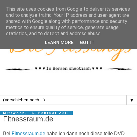
This site uses cookies from Google to deliver its services
and to analyze traffic. Your IP address and user-agent are
shared with Google along with performance and security
metrics to ensure quality of service, generate usage
statistics, and to detect and address abuse.
LEARN MORE
GOT IT
▼
Mittwoch, 16. Februar 2011
Fitnessraum.de
Bei
Fitnessraum.de
habe ich dann noch diese tolle DVD