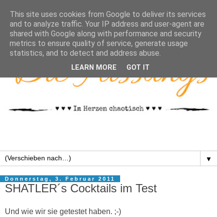
This site uses cookies from Google to deliver its services
and to analyze traffic. Your IP address and user-agent are
shared with Google along with performance and security
metrics to ensure quality of service, generate usage
statistics, and to detect and address abuse.
LEARN MORE
GOT IT
▼
Donnerstag, 3. Februar 2011
SHATLER´s Cocktails im Test
Und wie wir sie getestet haben. ;-)