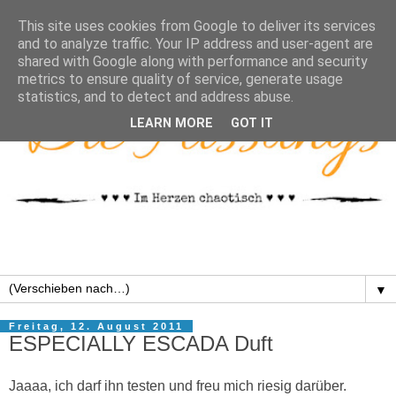
This site uses cookies from Google to deliver its services
and to analyze traffic. Your IP address and user-agent are
shared with Google along with performance and security
metrics to ensure quality of service, generate usage
statistics, and to detect and address abuse.
LEARN MORE
GOT IT
▼
Freitag, 12. August 2011
ESPECIALLY ESCADA Duft
Jaaaa, ich darf ihn testen und freu mich riesig darüber.