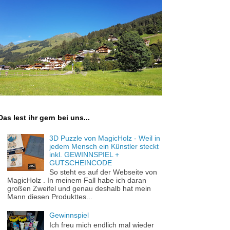
Das lest ihr gern bei uns...
3D Puzzle von MagicHolz - Weil in
jedem Mensch ein Künstler steckt
inkl. GEWINNSPIEL +
GUTSCHEINCODE
So steht es auf der Webseite von
MagicHolz . In meinem Fall habe ich daran
großen Zweifel und genau deshalb hat mein
Mann diesen Produkttes...
Gewinnspiel
Ich freu mich endlich mal wieder