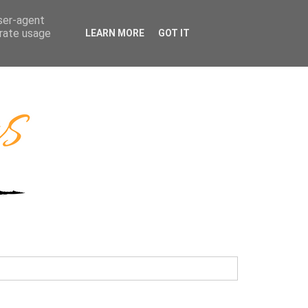
user-agent
erate usage
LEARN MORE
GOT IT