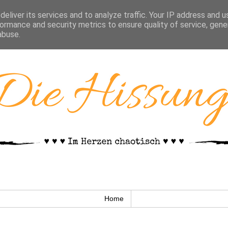
eliver its services and to analyze traffic. Your IP address and 
ormance and security metrics to ensure quality of service, gen
abuse.
Home