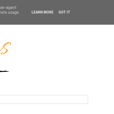
user-agent
erate usage
LEARN MORE
GOT IT