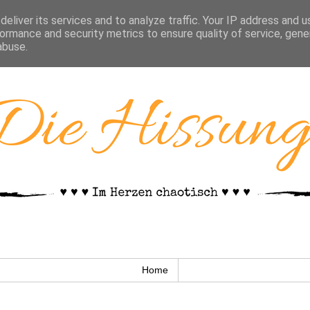
eliver its services and to analyze traffic. Your IP address and 
ormance and security metrics to ensure quality of service, gen
abuse.
Home