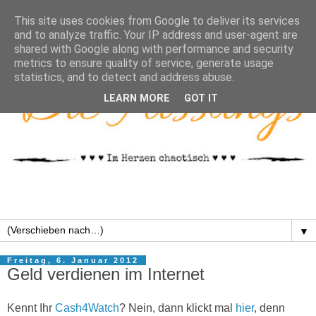
This site uses cookies from Google to deliver its services
and to analyze traffic. Your IP address and user-agent are
shared with Google along with performance and security
metrics to ensure quality of service, generate usage
statistics, and to detect and address abuse.
LEARN MORE
GOT IT
▼
Freitag, 6. Januar 2012
Geld verdienen im Internet
Kennt Ihr
Cash4Watch
? Nein, dann klickt mal
hier
, denn