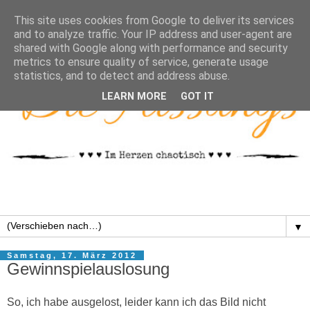
This site uses cookies from Google to deliver its services
and to analyze traffic. Your IP address and user-agent are
shared with Google along with performance and security
metrics to ensure quality of service, generate usage
statistics, and to detect and address abuse.
LEARN MORE
GOT IT
▼
Samstag, 17. März 2012
Gewinnspielauslosung
So, ich habe ausgelost, leider kann ich das Bild nicht