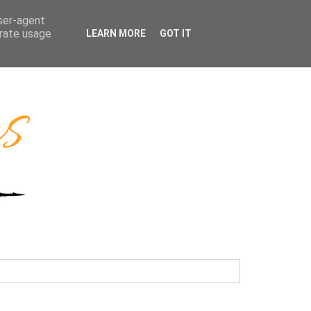
user-agent
erate usage
LEARN MORE
GOT IT