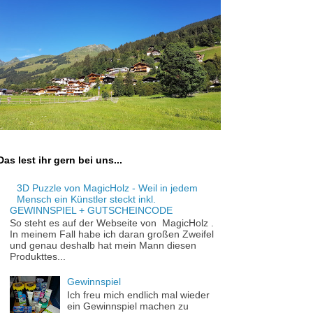
Das lest ihr gern bei uns...
3D Puzzle von MagicHolz - Weil in jedem
Mensch ein Künstler steckt inkl.
GEWINNSPIEL + GUTSCHEINCODE
So steht es auf der Webseite von MagicHolz .
In meinem Fall habe ich daran großen Zweifel
und genau deshalb hat mein Mann diesen
Produkttes...
Gewinnspiel
Ich freu mich endlich mal wieder
ein Gewinnspiel machen zu