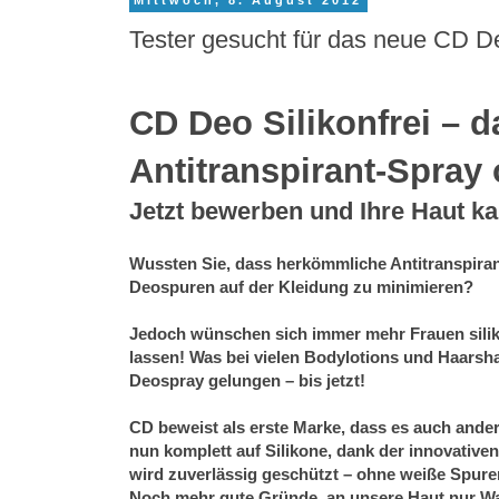
Mittwoch, 8. August 2012
Tester gesucht für das neue CD De
CD Deo Silikonfrei – d
Antitranspirant-Spray
Jetzt bewerben und Ihre Haut k
Wussten Sie, dass herkömmliche Antitranspiran
Deospuren auf der Kleidung zu minimieren?
Jedoch wünschen sich immer mehr Frauen siliko
lassen! Was bei vielen Bodylotions und Haarsh
Deospray gelungen – bis jetzt!
CD beweist als erste Marke, dass es auch ande
nun komplett auf Silikone
, dank der innovative
wird zuverlässig geschützt – ohne weiße Spure
Noch mehr gute Gründe, an unsere Haut nur Wa