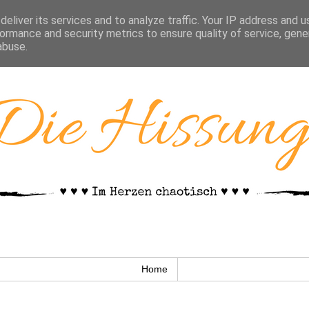
eliver its services and to analyze traffic. Your IP address and 
ormance and security metrics to ensure quality of service, gen
abuse.
Home