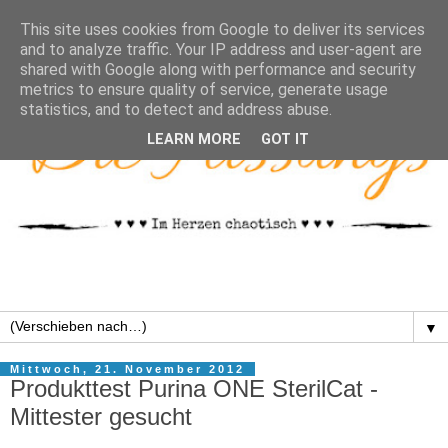
This site uses cookies from Google to deliver its services
and to analyze traffic. Your IP address and user-agent are
shared with Google along with performance and security
metrics to ensure quality of service, generate usage
statistics, and to detect and address abuse.
LEARN MORE
GOT IT
▼
Mittwoch, 21. November 2012
Produkttest Purina ONE SterilCat -
Mittester gesucht