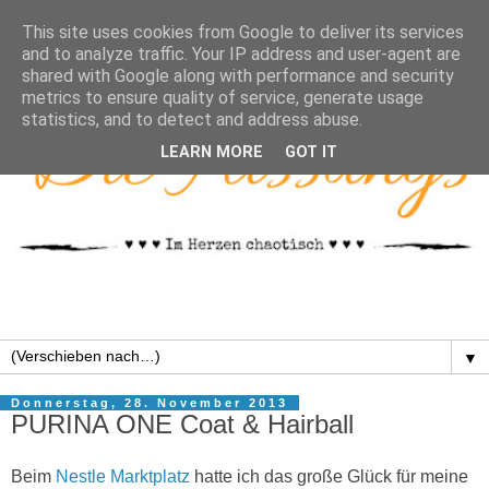
This site uses cookies from Google to deliver its services
and to analyze traffic. Your IP address and user-agent are
shared with Google along with performance and security
metrics to ensure quality of service, generate usage
statistics, and to detect and address abuse.
LEARN MORE
GOT IT
▼
Donnerstag, 28. November 2013
PURINA ONE Coat & Hairball
Beim
Nestle Marktplatz
hatte ich das große Glück für meine