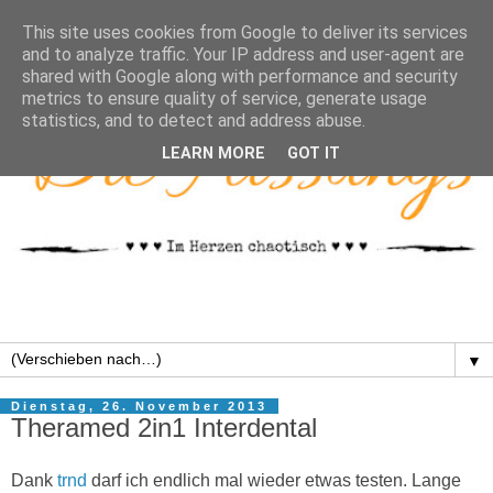
This site uses cookies from Google to deliver its services
and to analyze traffic. Your IP address and user-agent are
shared with Google along with performance and security
metrics to ensure quality of service, generate usage
statistics, and to detect and address abuse.
LEARN MORE
GOT IT
▼
Dienstag, 26. November 2013
Theramed 2in1 Interdental
Dank
trnd
darf ich endlich mal wieder etwas testen. Lange