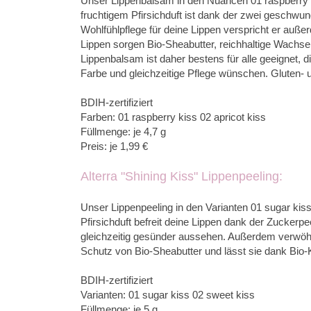
Unser Lippenbalsam in den Nuancen 01 raspberry k
fruchtigem Pfirsichduft ist dank der zwei geschwun
Wohlfühlpflege für deine Lippen verspricht er auße
Lippen sorgen Bio-Sheabutter, reichhaltige Wachse 
Lippenbalsam ist daher bestens für alle geeignet,
Farbe und gleichzeitige Pflege wünschen. Gluten- u
BDIH-zertifiziert
Farben: 01 raspberry kiss 02 apricot kiss
Füllmenge: je 4,7 g
Preis: je 1,99 €
Alterra "Shining Kiss" Lippenpeeling:
Unser Lippenpeeling in den Varianten 01 sugar ki
Pfirsichduft befreit deine Lippen dank der Zucker
gleichzeitig gesünder aussehen. Außerdem verwöhn
Schutz von Bio-Sheabutter und lässt sie dank Bio-K
BDIH-zertifiziert
Varianten: 01 sugar kiss 02 sweet kiss
Füllmenge: je 5 g