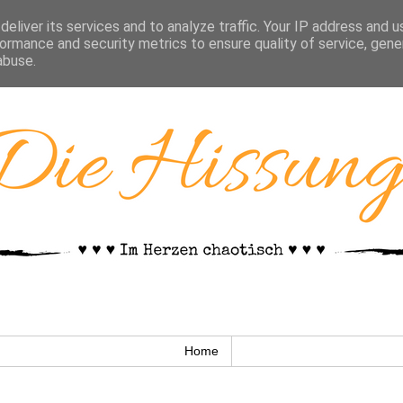
eliver its services and to analyze traffic. Your IP address and 
ormance and security metrics to ensure quality of service, gen
abuse.
Home