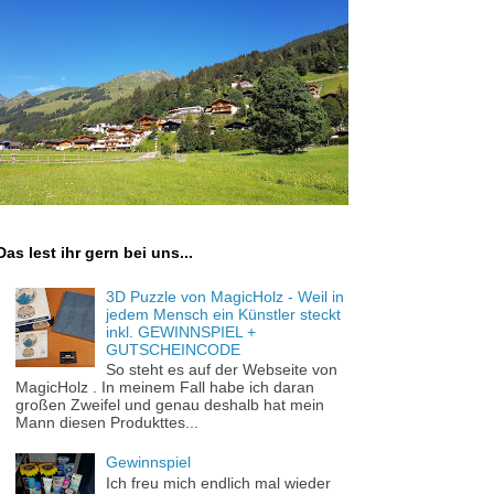
Das lest ihr gern bei uns...
3D Puzzle von MagicHolz - Weil in
jedem Mensch ein Künstler steckt
inkl. GEWINNSPIEL +
GUTSCHEINCODE
So steht es auf der Webseite von
MagicHolz . In meinem Fall habe ich daran
großen Zweifel und genau deshalb hat mein
Mann diesen Produkttes...
Gewinnspiel
Ich freu mich endlich mal wieder