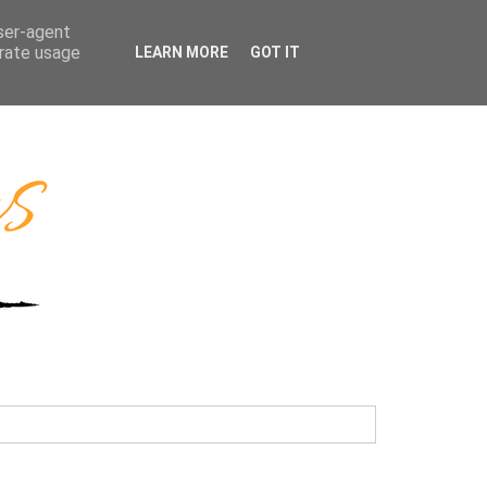
user-agent
erate usage
LEARN MORE
GOT IT