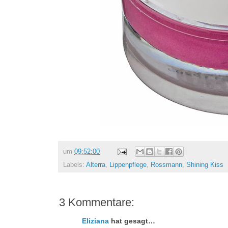
um
09:52:00
Labels:
Alterra
,
Lippenpflege
,
Rossmann
,
Shining Kiss
3 Kommentare:
Eliziana
hat gesagt…