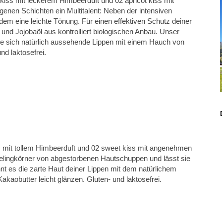
iss mit leckerem Himbeerduft und 02 apricot kiss mit
genen Schichten ein Multitalent: Neben der intensiven
rdem eine leichte Tönung. Für einen effektiven Schutz deiner
und Jojobaöl aus kontrolliert biologischen Anbau. Unser
 die sich natürlich aussehende Lippen mit einem Hauch von
nd laktosefrei.
ss mit tollem Himbeerduft und 02 sweet kiss mit angenehmen
peelingkörner von abgestorbenen Hautschuppen und lässt sie
t es die zarte Haut deiner Lippen mit dem natürlichem
akaobutter leicht glänzen. Gluten- und laktosefrei.