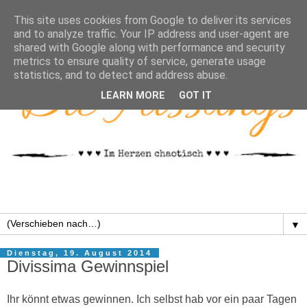
This site uses cookies from Google to deliver its services
and to analyze traffic. Your IP address and user-agent are
shared with Google along with performance and security
metrics to ensure quality of service, generate usage
statistics, and to detect and address abuse.
LEARN MORE
GOT IT
▼
Dienstag, 19. August 2014
Divissima Gewinnspiel
Ihr könnt etwas gewinnen. Ich selbst hab vor ein paar Tagen