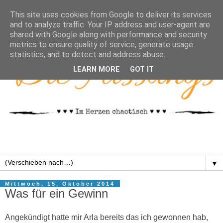
This site uses cookies from Google to deliver its services
and to analyze traffic. Your IP address and user-agent are
shared with Google along with performance and security
metrics to ensure quality of service, generate usage
statistics, and to detect and address abuse.
LEARN MORE
GOT IT
▼
Mittwoch, 15. Oktober 2014
Was für ein Gewinn
Angekündigt hatte mir Arla bereits das ich gewonnen hab,