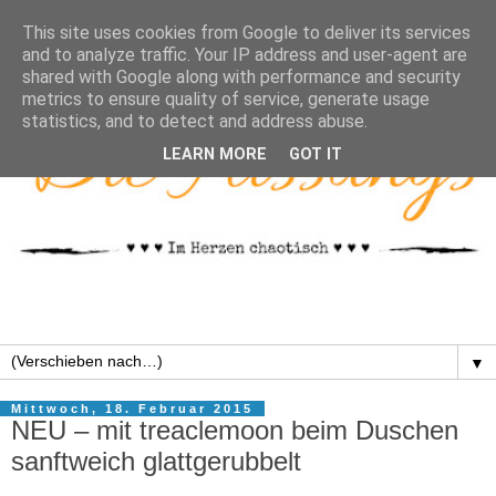
This site uses cookies from Google to deliver its services
and to analyze traffic. Your IP address and user-agent are
shared with Google along with performance and security
metrics to ensure quality of service, generate usage
statistics, and to detect and address abuse.
LEARN MORE
GOT IT
▼
Mittwoch, 18. Februar 2015
NEU – mit treaclemoon beim Duschen
sanftweich glattgerubbelt