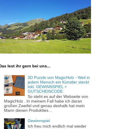
Das lest ihr gern bei uns...
3D Puzzle von MagicHolz - Weil in
jedem Mensch ein Künstler steckt
inkl. GEWINNSPIEL +
GUTSCHEINCODE
So steht es auf der Webseite von
MagicHolz . In meinem Fall habe ich daran
großen Zweifel und genau deshalb hat mein
Mann diesen Produkttes...
Gewinnspiel
Ich freu mich endlich mal wieder