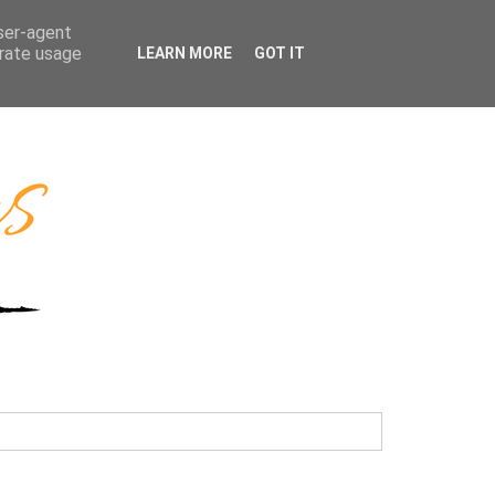
user-agent
erate usage
LEARN MORE
GOT IT