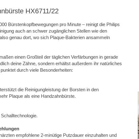
ahnbürste HX6711/22
1.000 Bürstenkopfbewegungen pro Minute – reinigt die Philips
einigung auch an schwer zugänglichen Stellen wie den
also genau dort, wo sich Plaque-Bakterien ansammeln
rmaßen einen Großteil der täglichen Verfärbungen in gerade
ndlich deine Zähne, sondern erhältst außerdem ihr natürliches
 punktet durch viele Besonderheiten:
rstützt die Reinigungleistung der Borsten in den
mehr Plaque als eine Handzahnbürste.
 Schalltechnologie.
fehlungen
närzten empfohlene 2-minütige Putzdauer einzuhalten und