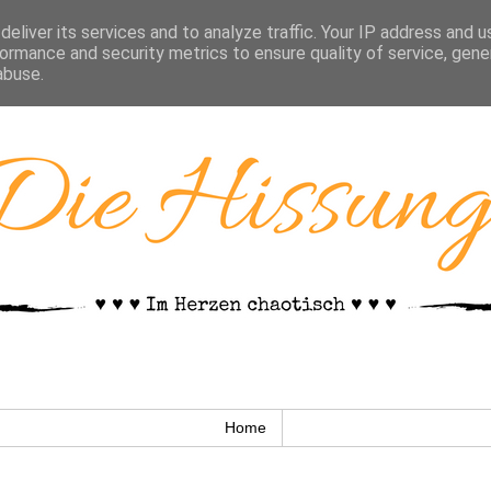
eliver its services and to analyze traffic. Your IP address and 
ormance and security metrics to ensure quality of service, gen
abuse.
Home