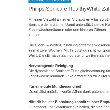
Freitag, 3. Juli 2015
Philips Sonicare HealthyWhite Z
Mit einer Vielzahl an feinen Vibrationen – bis zu 3
Sonicare deine Zähne. Damit unterstützt sie die R
Zahnzwischenräumen oder den hinteren Zähnen – 
können.
Die Clean- & White-Einstellung entfernt erwiesene
einmal zwei Wochen. Mit ihr putzt du nicht nur grü
Weiß. Die ultimative Zahnbürste für weißere Zähne
Hervorragende Reinigung
Die dynamische Sonicare Flüssigkeitsströmung unte
Zahnzwischenräumen. - Sie entfernt bis zu 2 Mal 
Für eine gute Mundgesundheit
Du erhältst natürlich weiße Zähne dank patentierter
Hilft dir bei der Einhaltung zahnärztlicher Emp
Quadpacer und Smartimer: Sie helfen, die von Zah