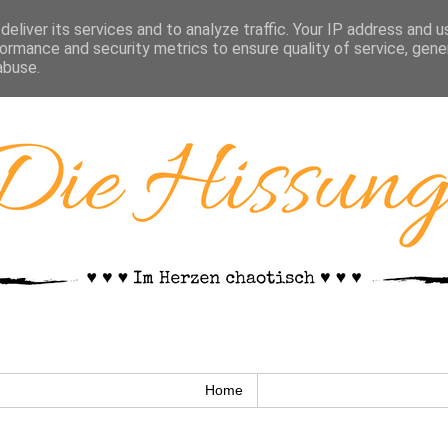
eliver its services and to analyze traffic. Your IP address and 
ormance and security metrics to ensure quality of service, gen
abuse.
Home