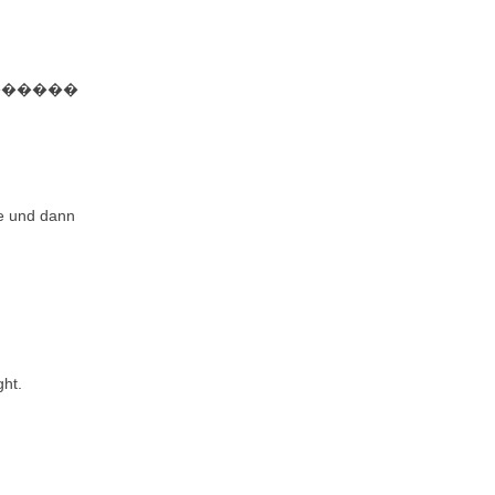
nke ������
le und dann
ght.