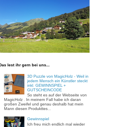
Das lest ihr gern bei uns...
3D Puzzle von MagicHolz - Weil in
jedem Mensch ein Künstler steckt
inkl. GEWINNSPIEL +
GUTSCHEINCODE
So steht es auf der Webseite von
MagicHolz . In meinem Fall habe ich daran
großen Zweifel und genau deshalb hat mein
Mann diesen Produkttes...
Gewinnspiel
Ich freu mich endlich mal wieder