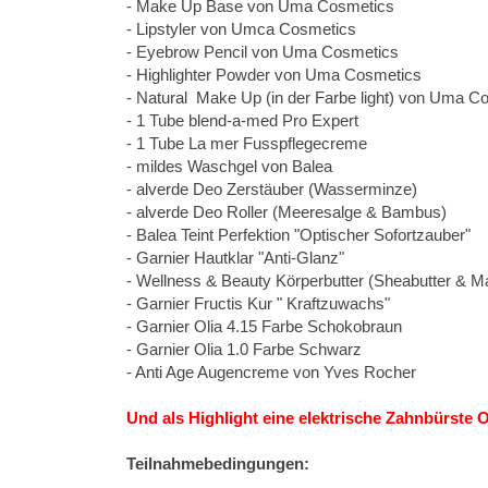
- Make Up Base von Uma Cosmetics
- Lipstyler von Umca Cosmetics
- Eyebrow Pencil von Uma Cosmetics
- Highlighter Powder von Uma Cosmetics
- Natural Make Up (in der Farbe light) von Uma C
- 1 Tube blend-a-med Pro Expert
- 1 Tube La mer Fusspflegecreme
- mildes Waschgel von Balea
- alverde Deo Zerstäuber (Wasserminze)
- alverde Deo Roller (Meeresalge & Bambus)
- Balea Teint Perfektion "Optischer Sofortzauber"
- Garnier Hautklar "Anti-Glanz"
- Wellness & Beauty Körperbutter (Sheabutter & M
- Garnier Fructis Kur " Kraftzuwachs"
- Garnier Olia 4.15 Farbe Schokobraun
- Garnier Olia 1.0 Farbe Schwarz
- Anti Age Augencreme von Yves Rocher
Und als Highlight eine elektrische Zahnbürste 
Teilnahmebedingungen: