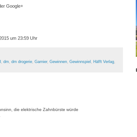
der Google+
1.2015 um 23:59 Uhr
l
,
dm
,
dm drogerie
,
Garnier
,
Gewinnen
,
Gewinnspiel
,
Häfft Verlag
,
ahnsinn, die elektrische Zahnbürste würde
.