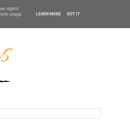
user-agent
erate usage
LEARN MORE
GOT IT