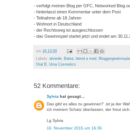
- verfolgt meinen Blog per GFC, Networked Blog o
- hinterlasst einen Kommentar unter dem Post
- Teilnahme ab 18 Jahren
- Wohnort in Deutschland
- der Rechtsweg ist ausgeschlossen
- das Gewinnspiel startet jetzt und endet am 30.1
um
16:13:00
Labels:
alverde
,
Balea
,
blend a med
,
Bloggergewinnspie
Oral B
,
Uma Cosmetics
52 Kommentare:
Sylvia
hat gesagt…
Das gibt es alles zu gewinnen? .ist ja der W
ich meinem Schatz überlassen, der freut sich
Lg Sylvia
16. November 2015 um 16:36