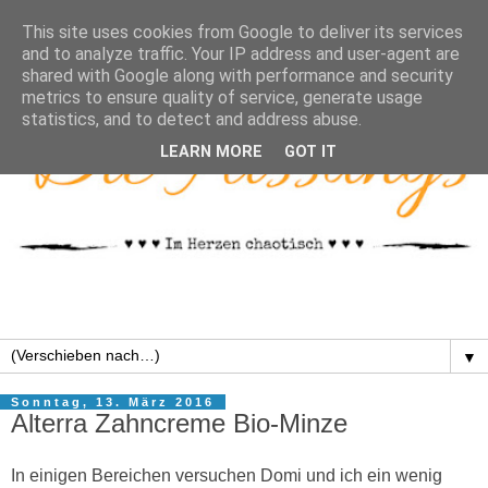
This site uses cookies from Google to deliver its services
and to analyze traffic. Your IP address and user-agent are
shared with Google along with performance and security
metrics to ensure quality of service, generate usage
statistics, and to detect and address abuse.
LEARN MORE
GOT IT
▼
Sonntag, 13. März 2016
Alterra Zahncreme Bio-Minze
In einigen Bereichen versuchen Domi und ich ein wenig