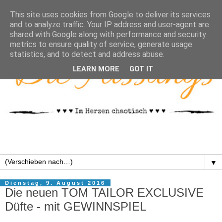
This site uses cookies from Google to deliver its services
and to analyze traffic. Your IP address and user-agent are
shared with Google along with performance and security
metrics to ensure quality of service, generate usage
statistics, and to detect and address abuse.
LEARN MORE
GOT IT
▼
Dienstag, 9. August 2016
Die neuen TOM TAILOR EXCLUSIVE
Düfte - mit GEWINNSPIEL