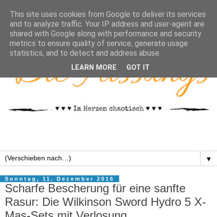
This site uses cookies from Google to deliver its services
and to analyze traffic. Your IP address and user-agent are
shared with Google along with performance and security
metrics to ensure quality of service, generate usage
statistics, and to detect and address abuse.
LEARN MORE
GOT IT
▼
Sonntag, 11. Dezember 2016
Scharfe Bescherung für eine sanfte
Rasur: Die Wilkinson Sword Hydro 5 X-
Mas-Sets mit Verlosung