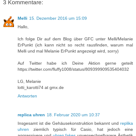
3 Kommentare:
Melli
15. Dezember 2016 um 15:09
Hallo,
Ich folge Dir auf dem Blog über GFC unter Melli/Melanie
ErPunkt (ich kann nicht so recht rausfinden, warum mal
Melli und mal Melanie ErPunkt angezeigt wird, sorry)
Auf Twitter habe ich Deine Aktion gerne geteilt
https://twitter.com/fluffy1008/status/809399909535404032
LG, Melanie
lotti_karotti74 at gmx.de
Antworten
replica uhren
18. Februar 2020 um 10:37
Insgesamt ist die Gehäusekonstruktion bekannt und
replika
uhren
ziemlich typisch für Casio, hat jedoch eine
aggressivere und
uhren fakes
unverwechselbarere Ästhetik