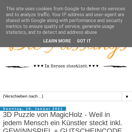
This site uses cookies from Google to deliver its services
and to analyze traffic. Your IP address and user-agent are
shared with Google along with performance and security
metrics to ensure quality of service, generate usage
statistics, and to detect and address abuse.
LEARN MORE
GOT IT
▼
Sonntag, 10. Januar 2021
3D Puzzle von MagicHolz - Weil in
jedem Mensch ein Künstler steckt inkl.
GEWINNSPIEL + GUTSCHEINCODE