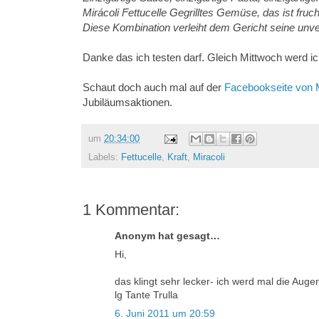
Mirácoli Fettucelle Gegrilltes Gemüse, das ist fr
Diese Kombination verleiht dem Gericht seine unv
Danke das ich testen darf. Gleich Mittwoch werd ic
Schaut doch auch mal auf der
Facebookseite von M
Jubiläumsaktionen.
um
20:34:00
Labels:
Fettucelle
,
Kraft
,
Miracoli
1 Kommentar:
Anonym hat gesagt…
Hi,
das klingt sehr lecker- ich werd mal die Auge
lg Tante Trulla
6. Juni 2011 um 20:59