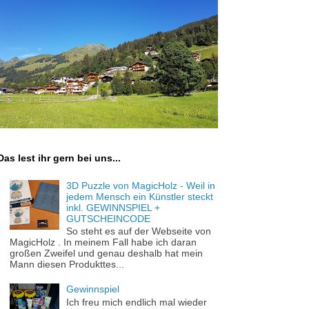
Das lest ihr gern bei uns...
3D Puzzle von MagicHolz - Weil in
jedem Mensch ein Künstler steckt
inkl. GEWINNSPIEL +
GUTSCHEINCODE
So steht es auf der Webseite von
MagicHolz . In meinem Fall habe ich daran
großen Zweifel und genau deshalb hat mein
Mann diesen Produkttes...
Gewinnspiel
Ich freu mich endlich mal wieder