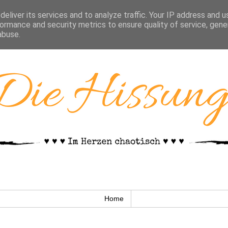
eliver its services and to analyze traffic. Your IP address and 
ormance and security metrics to ensure quality of service, gen
abuse.
Home