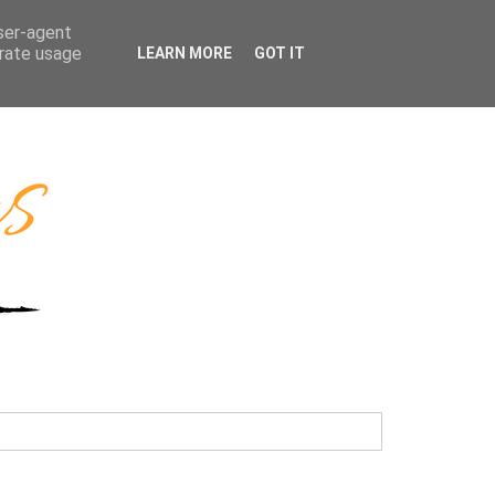
user-agent
erate usage
LEARN MORE
GOT IT