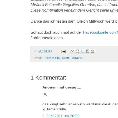
Mirácoli Fettucelle Gegrilltes Gemüse, das ist fr
Diese Kombination verleiht dem Gericht seine unv
Danke das ich testen darf. Gleich Mittwoch werd ic
Schaut doch auch mal auf der
Facebookseite von M
Jubiläumsaktionen.
um
20:34:00
Labels:
Fettucelle
,
Kraft
,
Miracoli
1 Kommentar:
Anonym hat gesagt…
Hi,
das klingt sehr lecker- ich werd mal die Auge
lg Tante Trulla
6. Juni 2011 um 20:59