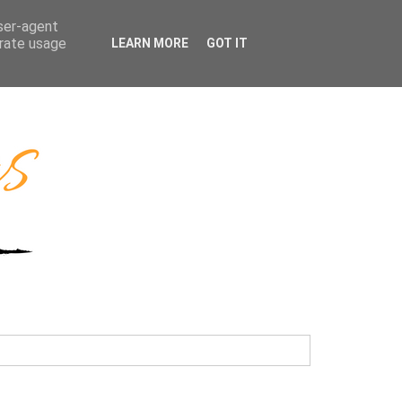
user-agent
erate usage
LEARN MORE
GOT IT