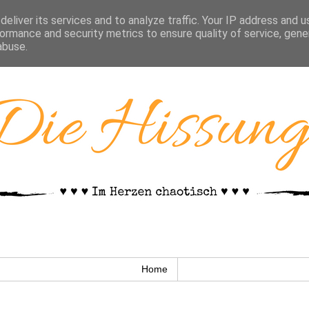
eliver its services and to analyze traffic. Your IP address and 
ormance and security metrics to ensure quality of service, gen
abuse.
Home