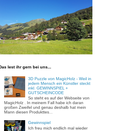
Das lest ihr gern bei uns...
3D Puzzle von MagicHolz - Weil in
jedem Mensch ein Künstler steckt
inkl. GEWINNSPIEL +
GUTSCHEINCODE
So steht es auf der Webseite von
MagicHolz . In meinem Fall habe ich daran
großen Zweifel und genau deshalb hat mein
Mann diesen Produkttes...
Gewinnspiel
Ich freu mich endlich mal wieder