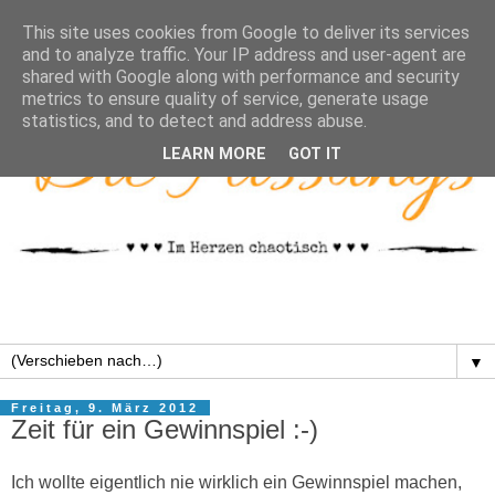
This site uses cookies from Google to deliver its services
and to analyze traffic. Your IP address and user-agent are
shared with Google along with performance and security
metrics to ensure quality of service, generate usage
statistics, and to detect and address abuse.
LEARN MORE
GOT IT
▼
Freitag, 9. März 2012
Zeit für ein Gewinnspiel :-)
Ich wollte eigentlich nie wirklich ein Gewinnspiel machen,