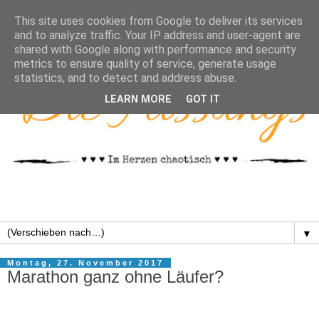
This site uses cookies from Google to deliver its services
and to analyze traffic. Your IP address and user-agent are
shared with Google along with performance and security
metrics to ensure quality of service, generate usage
statistics, and to detect and address abuse.
LEARN MORE
GOT IT
▼
Montag, 27. November 2017
Marathon ganz ohne Läufer?