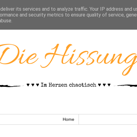
eliver its services and to analyze traffic. Your IP address and 
ormance and security metrics to ensure quality of service, gen
abuse.
Home