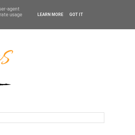
user-agent
erate usage
LEARN MORE
GOT IT