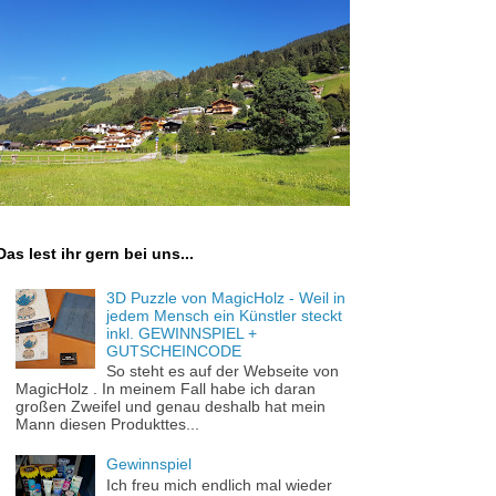
Das lest ihr gern bei uns...
3D Puzzle von MagicHolz - Weil in
jedem Mensch ein Künstler steckt
inkl. GEWINNSPIEL +
GUTSCHEINCODE
So steht es auf der Webseite von
MagicHolz . In meinem Fall habe ich daran
großen Zweifel und genau deshalb hat mein
Mann diesen Produkttes...
Gewinnspiel
Ich freu mich endlich mal wieder