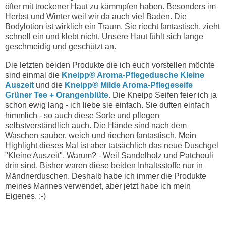
öfter mit trockener Haut zu kämmpfen haben. Besonders im
Herbst und Winter weil wir da auch viel Baden. Die
Bodylotion ist wirklich ein Traum. Sie riecht fantastisch, zieht
schnell ein und klebt nicht. Unsere Haut fühlt sich lange
geschmeidig und geschützt an.
Die letzten beiden Produkte die ich euch vorstellen möchte
sind einmal die
Kneipp® Aroma-Pflegedusche Kleine
Auszeit
und die
Kneipp® Milde Aroma-Pflegeseife
Grüner Tee + Orangenblüte
. Die Kneipp Seifen feier ich ja
schon ewig lang - ich liebe sie einfach. Sie duften einfach
himmlich - so auch diese Sorte und pflegen
selbstverständlich auch. Die Hände sind nach dem
Waschen sauber, weich und riechen fantastisch. Mein
Highlight dieses Mal ist aber tatsächlich das neue Duschgel
"Kleine Auszeit". Warum? - Weil Sandelholz und Patchouli
drin sind. Bisher waren diese beiden Inhaltsstoffe nur in
Mändnerduschen. Deshalb habe ich immer die Produkte
meines Mannes verwendet, aber jetzt habe ich mein
Eigenes. :-)