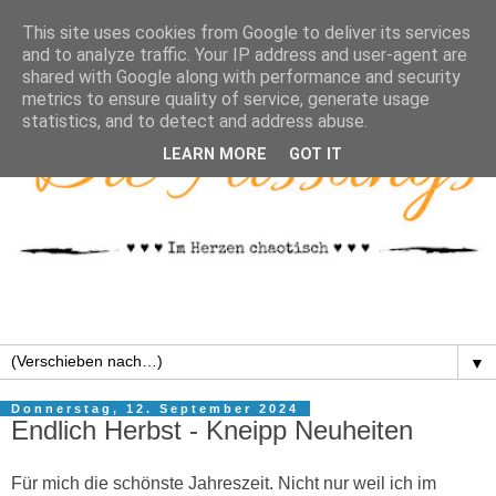
This site uses cookies from Google to deliver its services
and to analyze traffic. Your IP address and user-agent are
shared with Google along with performance and security
metrics to ensure quality of service, generate usage
statistics, and to detect and address abuse.
LEARN MORE
GOT IT
▼
Donnerstag, 12. September 2024
Endlich Herbst - Kneipp Neuheiten
Für mich die schönste Jahreszeit. Nicht nur weil ich im