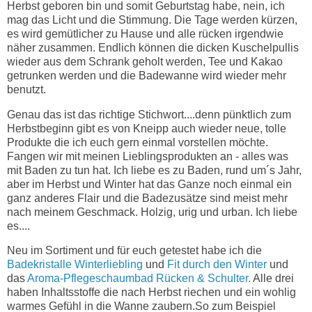
Herbst geboren bin und somit Geburtstag habe, nein, ich
mag das Licht und die Stimmung. Die Tage werden kürzen,
es wird gemütlicher zu Hause und alle rücken irgendwie
näher zusammen. Endlich können die dicken Kuschelpullis
wieder aus dem Schrank geholt werden, Tee und Kakao
getrunken werden und die Badewanne wird wieder mehr
benutzt.
Genau das ist das richtige Stichwort....denn pünktlich zum
Herbstbeginn gibt es von Kneipp auch wieder neue, tolle
Produkte die ich euch gern einmal vorstellen möchte.
Fangen wir mit meinen Lieblingsprodukten an - alles was
mit Baden zu tun hat. Ich liebe es zu Baden, rund um´s Jahr,
aber im Herbst und Winter hat das Ganze noch einmal ein
ganz anderes Flair und die Badezusätze sind meist mehr
nach meinem Geschmack. Holzig, urig und urban. Ich liebe
es....
Neu im Sortiment und für euch getestet habe ich die
Badekristalle Winterliebling
und
Fit durch den Winter
und
das
Aroma-Pflegeschaumbad Rücken & Schulter.
Alle drei
haben Inhaltsstoffe die nach Herbst riechen und ein wohlig
warmes Gefühl in die Wanne zaubern.So zum Beispiel