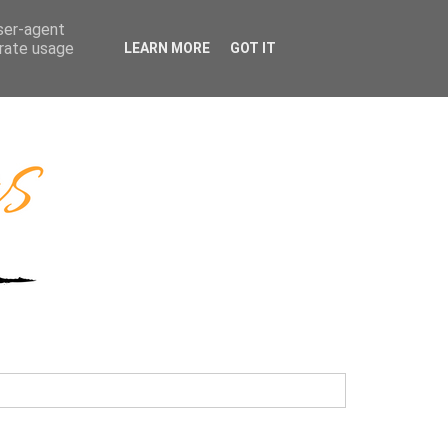
user-agent
erate usage
LEARN MORE
GOT IT