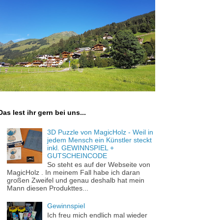
Das lest ihr gern bei uns...
3D Puzzle von MagicHolz - Weil in
jedem Mensch ein Künstler steckt
inkl. GEWINNSPIEL +
GUTSCHEINCODE
So steht es auf der Webseite von
MagicHolz . In meinem Fall habe ich daran
großen Zweifel und genau deshalb hat mein
Mann diesen Produkttes...
Gewinnspiel
Ich freu mich endlich mal wieder