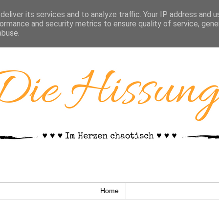
eliver its services and to analyze traffic. Your IP address and 
ormance and security metrics to ensure quality of service, gen
abuse.
Home