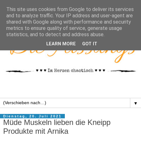
This site uses cookies from Google to deliver its services
and to analyze traffic. Your IP address and user-agent are
shared with Google along with performance and security
metrics to ensure quality of service, generate usage
statistics, and to detect and address abuse.
LEARN MORE
GOT IT
▼
Dienstag, 20. Juli 2021
Müde Muskeln lieben die Kneipp
Produkte mit Arnika